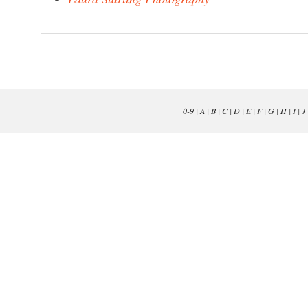
0-9
|
A
|
B
|
C
|
D
|
E
|
F
|
G
|
H
|
I
|
J